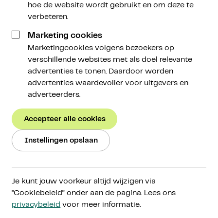
hoe de website wordt gebruikt en om deze te
verbeteren.
Écht
investeren in crypto
Marketing cookies
Marketingcookies volgens bezoekers op
verschillende websites met als doel relevante
Beleg in cryptoactiva voor de lange termijn, op
advertenties te tonen. Daardoor worden
een manier die bij jou past. Ontdek de
advertenties waardevoller voor uitgevers en
cryptomarkt via ons toegankelijke platform,
adverteerders.
vergroot je kennis via Amdax Research en beleg
met een gerust gevoel door onze persoonlijke
Accepteer alle cookies
aanpak.
Instellingen opslaan
Start met beleggen
Ons verhaal
Je kunt jouw voorkeur altijd wijzigen via
"Cookiebeleid” onder aan de pagina. Lees ons
AFM-gereguleerd onder
MiCA
privacybeleid
voor meer informatie.