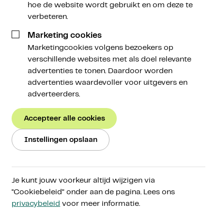
hoe de website wordt gebruikt en om deze te
verbeteren.
Écht
investeren in crypto
Marketing cookies
Marketingcookies volgens bezoekers op
verschillende websites met als doel relevante
Beleg in cryptoactiva voor de lange termijn, op
advertenties te tonen. Daardoor worden
een manier die bij jou past. Ontdek de
advertenties waardevoller voor uitgevers en
cryptomarkt via ons toegankelijke platform,
adverteerders.
vergroot je kennis via Amdax Research en beleg
met een gerust gevoel door onze persoonlijke
Accepteer alle cookies
aanpak.
Instellingen opslaan
Start met beleggen
Ons verhaal
Je kunt jouw voorkeur altijd wijzigen via
"Cookiebeleid” onder aan de pagina. Lees ons
AFM-gereguleerd onder
MiCA
privacybeleid
voor meer informatie.