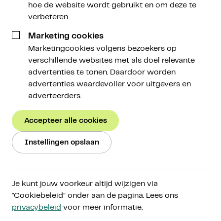
hoe de website wordt gebruikt en om deze te
verbeteren.
Écht
investeren in crypto
Marketing cookies
Marketingcookies volgens bezoekers op
verschillende websites met als doel relevante
Beleg in cryptoactiva voor de lange termijn, op
advertenties te tonen. Daardoor worden
een manier die bij jou past. Ontdek de
advertenties waardevoller voor uitgevers en
cryptomarkt via ons toegankelijke platform,
adverteerders.
vergroot je kennis via Amdax Research en beleg
met een gerust gevoel door onze persoonlijke
Accepteer alle cookies
aanpak.
Instellingen opslaan
Start met beleggen
Ons verhaal
Je kunt jouw voorkeur altijd wijzigen via
"Cookiebeleid” onder aan de pagina. Lees ons
AFM-gereguleerd onder
MiCA
privacybeleid
voor meer informatie.