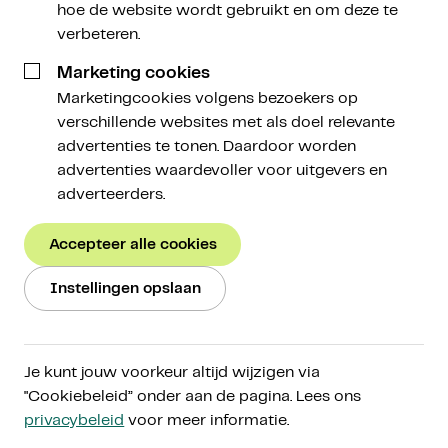
hoe de website wordt gebruikt en om deze te
verbeteren.
Écht
investeren in crypto
Marketing cookies
Marketingcookies volgens bezoekers op
verschillende websites met als doel relevante
Beleg in cryptoactiva voor de lange termijn, op
advertenties te tonen. Daardoor worden
een manier die bij jou past. Ontdek de
advertenties waardevoller voor uitgevers en
cryptomarkt via ons toegankelijke platform,
adverteerders.
vergroot je kennis via Amdax Research en beleg
met een gerust gevoel door onze persoonlijke
Accepteer alle cookies
aanpak.
Instellingen opslaan
Start met beleggen
Ons verhaal
Je kunt jouw voorkeur altijd wijzigen via
"Cookiebeleid” onder aan de pagina. Lees ons
AFM-gereguleerd onder
MiCA
privacybeleid
voor meer informatie.