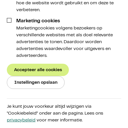
hoe de website wordt gebruikt en om deze te
verbeteren.
Écht
investeren in crypto
Marketing cookies
Marketingcookies volgens bezoekers op
verschillende websites met als doel relevante
Beleg in cryptoactiva voor de lange termijn, op
advertenties te tonen. Daardoor worden
een manier die bij jou past. Ontdek de
advertenties waardevoller voor uitgevers en
cryptomarkt via ons toegankelijke platform,
adverteerders.
vergroot je kennis via Amdax Research en beleg
met een gerust gevoel door onze persoonlijke
Accepteer alle cookies
aanpak.
Instellingen opslaan
Start met beleggen
Ons verhaal
Je kunt jouw voorkeur altijd wijzigen via
"Cookiebeleid” onder aan de pagina. Lees ons
AFM-gereguleerd onder
MiCA
privacybeleid
voor meer informatie.