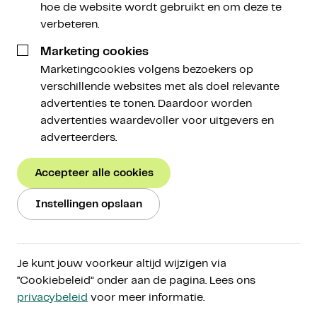
hoe de website wordt gebruikt en om deze te
verbeteren.
Écht
investeren in crypto
Marketing cookies
Marketingcookies volgens bezoekers op
verschillende websites met als doel relevante
Beleg in cryptoactiva voor de lange termijn, op
advertenties te tonen. Daardoor worden
een manier die bij jou past. Ontdek de
advertenties waardevoller voor uitgevers en
cryptomarkt via ons toegankelijke platform,
adverteerders.
vergroot je kennis via Amdax Research en beleg
met een gerust gevoel door onze persoonlijke
Accepteer alle cookies
aanpak.
Instellingen opslaan
Start met beleggen
Ons verhaal
Je kunt jouw voorkeur altijd wijzigen via
"Cookiebeleid” onder aan de pagina. Lees ons
AFM-gereguleerd onder
MiCA
privacybeleid
voor meer informatie.